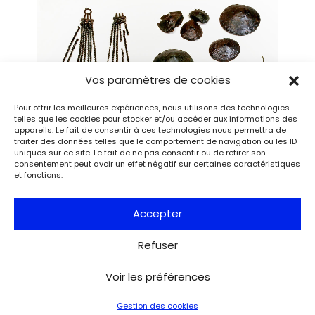
Vos paramètres de cookies
Pour offrir les meilleures expériences, nous utilisons des technologies
telles que les cookies pour stocker et/ou accéder aux informations des
appareils. Le fait de consentir à ces technologies nous permettra de
traiter des données telles que le comportement de navigation ou les ID
uniques sur ce site. Le fait de ne pas consentir ou de retirer son
consentement peut avoir un effet négatif sur certaines caractéristiques
et fonctions.
Accepter
Objets du dépôt de l’Âge du bronze de Moriez, Jas de Bernard.
Musée de Préhistoire des gorges du Verdon. © Jean-Michel
Refuser
d’Agruma, département des Alpes-de-Haute-Provence ­
Voir les préférences
« Échos du Bronze », jusqu’au 15 décembre
Gestion des cookies
2026 au musée de Préhistoire des gorges du