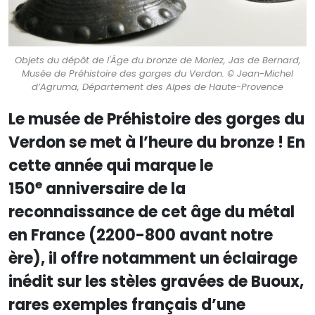
Objets du dépôt de l'Âge du bronze de Moriez, Jas de Bernard,
Musée de Préhistoire des gorges du Verdon. © Jean-Michel
d’Agruma, Département des Alpes de Haute-Provence
Le musée de Préhistoire des gorges du
Verdon se met à l’heure du bronze ! En
cette année qui marque le
e
150
anniversaire de la
reconnaissance de cet âge du métal
en France (2200-800 avant notre
ère), il offre notamment un éclairage
inédit sur les stèles gravées de Buoux,
rares exemples français d’une