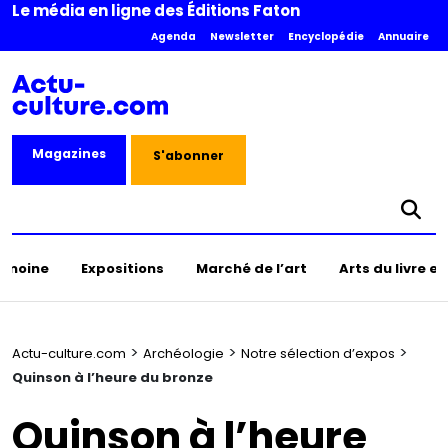
Le média en ligne des Éditions Faton
Agenda
Newsletter
Encyclopédie
Annuaire
Magazines
S'abonner
rimoine
Expositions
Marché de l’art
Arts du livre e
>
>
>
Actu-culture.com
Archéologie
Notre sélection d’expos
Quinson à l’heure du bronze
Quinson à l’heure