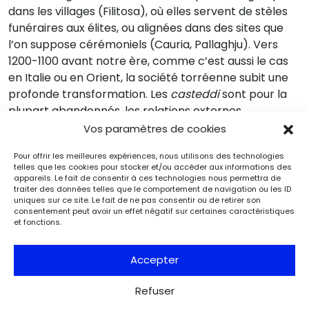
dans les villages (Filitosa), où elles servent de stèles
funéraires aux élites, ou alignées dans des sites que
l’on suppose cérémoniels (Cauria, Pallaghju). Vers
1200-1100 avant notre ère, comme c’est aussi le cas
en Italie ou en Orient, la société torréenne subit une
profonde transformation. Les
casteddi
sont pour la
plupart abandonnés, les relations externes
s’interrompent et les cultures matérielles subissent
Vos paramètres de cookies
un important renouvellement. Doit-on y déceler les
Pour offrir les meilleures expériences, nous utilisons des technologies
conséquences d’un changement climatique majeur
telles que les cookies pour stocker et/ou accéder aux informations des
et/ou y voir l’écho de transformations économiques
appareils. Le fait de consentir à ces technologies nous permettra de
traiter des données telles que le comportement de navigation ou les ID
ou socio-culturelles ? Seule la poursuite des fouilles
uniques sur ce site. Le fait de ne pas consentir ou de retirer son
permettra de documenter la fin des Torréens.
consentement peut avoir un effet négatif sur certaines caractéristiques
et fonctions.
Pour aller plus loin :
Circuit de visite organisé du 7 au 12 juin 2025
.
Accepter
Kewin Peche-Quilichini vous accompagnera
pendant trois journées de visites de sites
Refuser
archéologiques.