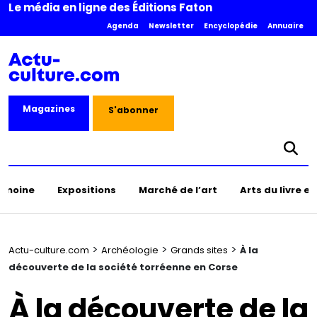
Le média en ligne des Éditions Faton
Agenda
Newsletter
Encyclopédie
Annuaire
Magazines
S'abonner
rimoine
Expositions
Marché de l’art
Arts du livre e
>
>
>
Actu-culture.com
Archéologie
Grands sites
À la
découverte de la société torréenne en Corse
À la découverte de la