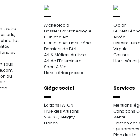
Archéologia
Olalar
m, votre
Dossiers d’Archéologie
Le Petit Léon
es arts,
L’Objet d’Art
Arkéo
hilie. Ici,
L’Objet d’Art Hors-série
Histoire Juni
lités
Dossiers de l’Art
Virgule
ofondies
Art & Métiers du Livre
Cosinus
Art de l’Enluminure
Hors-séries 
rt sous
Sport & Vie
re.com,
Hors-séries presse
aton au
our
Siège social
Services
otre
Éditions FATON
Mentions lég
1 rue des Artisans
Conditions G
21803 Quetigny
Vente
France
Gestion des 
Qui sommes
Plan du site