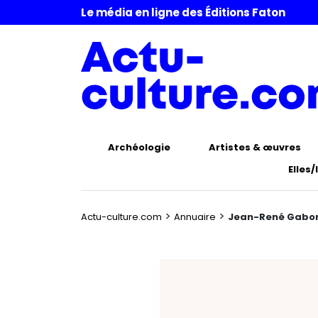
Le média en ligne des Éditions Faton
Archéologie
Artistes & œuvres
Elles/
>
>
Actu-culture.com
Annuaire
Jean-René Gabor