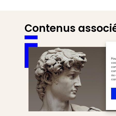
Contenus associ
Pou
coo
con
com
ou 
car