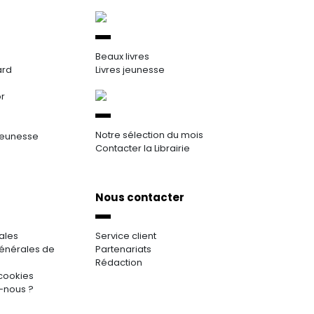
Beaux livres
ard
Livres jeunesse
or
Notre sélection du mois
jeunesse
Contacter la Librairie
Nous contacter
ales
Service client
énérales de
Partenariats
Rédaction
cookies
-nous ?