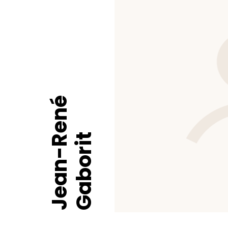
Jean-René
Gaborit