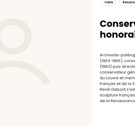
Italie
Renais
Conser
honorai
Archiviste-paléo
(1963-1965), cons
(1963) puis direc
conservateur géné
du Louvre et memb
français et de la
René Gaborit s’es
sculpture français
de la Renaissance