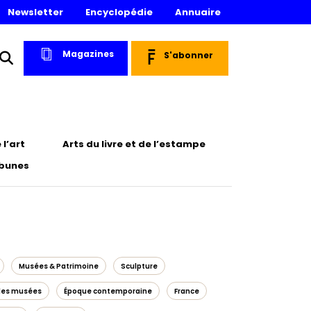
Newsletter
Encyclopédie
Annuaire
Magazines
S'abonner
l’art
Arts du livre et de l’estampe
ibunes
Musées & Patrimoine
Sculpture
 des musées
Époque contemporaine
France