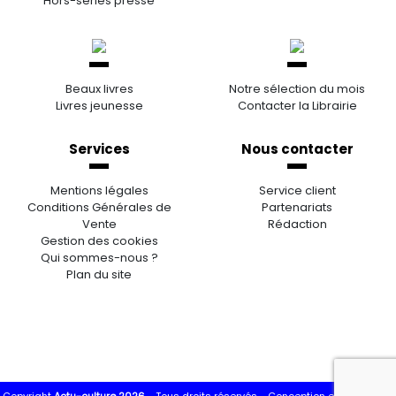
Hors-séries presse
Beaux livres
Notre sélection du mois
Livres jeunesse
Contacter la Librairie
Services
Nous contacter
Mentions légales
Service client
Conditions Générales de
Partenariats
Vente
Rédaction
Gestion des cookies
Qui sommes-nous ?
Plan du site
Copyright
Actu-culture 2026
- Tous droits réservés -
Conception et réalisation