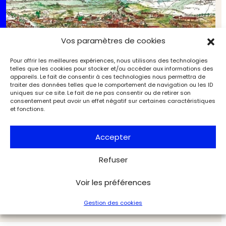
Vos paramètres de cookies
Pour offrir les meilleures expériences, nous utilisons des technologies
telles que les cookies pour stocker et/ou accéder aux informations des
appareils. Le fait de consentir à ces technologies nous permettra de
traiter des données telles que le comportement de navigation ou les ID
uniques sur ce site. Le fait de ne pas consentir ou de retirer son
consentement peut avoir un effet négatif sur certaines caractéristiques
et fonctions.
Accepter
Chambord : révélations de l’archéologie (7/7).
Refuser
Roissy, métamorphose d’un château
d’Île‑de‑France
Archéologie
Archéologia
Voir les préférences
Gestion des cookies