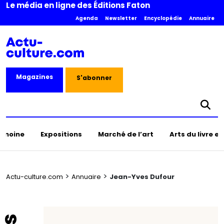
Le média en ligne des Éditions Faton
Agenda
Newsletter
Encyclopédie
Annuaire
Magazines
S'abonner
rimoine
Expositions
Marché de l’art
Arts du livre e
>
>
Actu-culture.com
Annuaire
Jean-Yves Dufour