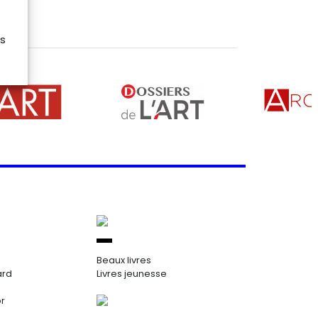
es
Beaux livres
ard
Livres jeunesse
or