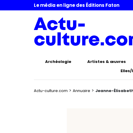
Le média en ligne des Éditions Faton
Archéologie
Artistes & œuvres
Elles/
>
>
Actu-culture.com
Annuaire
Jeanne-Élisabet