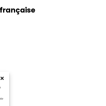
 française
s
tir