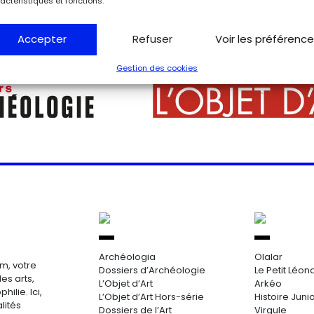
actéristiques et fonctions.
Accepter
Refuser
Voir les préférenc
Gestion des cookies
Archéologia
Olalar
m, votre
Dossiers d’Archéologie
Le Petit Léon
es arts,
L’Objet d’Art
Arkéo
hilie. Ici,
L’Objet d’Art Hors-série
Histoire Juni
lités
Dossiers de l’Art
Virgule