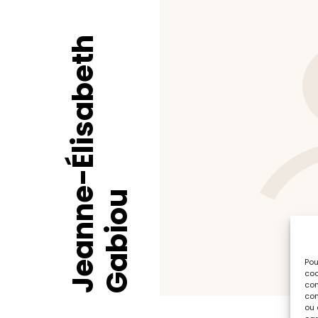
Jeanne-Élisabeth
Gabiou
Pou
coo
con
com
ou 