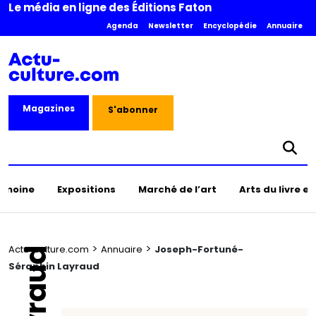
Le média en ligne des Éditions Faton
Agenda
Newsletter
Encyclopédie
Annuaire
Magazines
S'abonner
rimoine
Expositions
Marché de l’art
Arts du livre e
>
>
Actu-culture.com
Annuaire
Joseph-Fortuné-
Séraphin Layraud