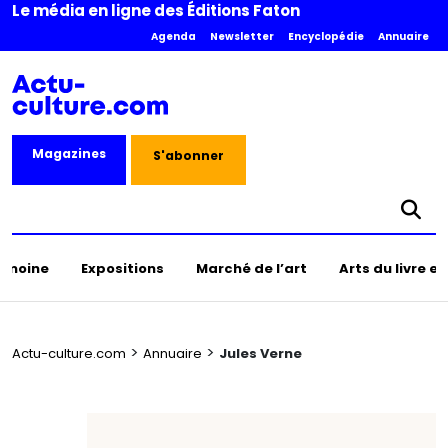
Le média en ligne des Éditions Faton
Agenda
Newsletter
Encyclopédie
Annuaire
Magazines
S'abonner
rimoine
Expositions
Marché de l’art
Arts du livre e
>
>
Actu-culture.com
Annuaire
Jules Verne