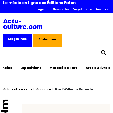
Le média en ligne des Éditions Faton
Agenda
Newsletter
Encyclopédie
Annuaire
Magazines
S'abonner
rimoine
Expositions
Marché de l’art
Arts du livre e
>
>
Actu-culture.com
Annuaire
Karl Wilhelm Bauerle