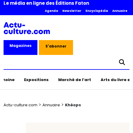
Le média en ligne des Éditions Faton
Agenda
Newsletter
Encyclopédie
Annuaire
Magazines
S'abonner
rimoine
Expositions
Marché de l’art
Arts du livre e
>
>
Actu-culture.com
Annuaire
Khéops