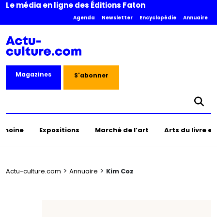
Le média en ligne des Éditions Faton
Agenda
Newsletter
Encyclopédie
Annuaire
Magazines
S'abonner
rimoine
Expositions
Marché de l’art
Arts du livre e
>
>
Actu-culture.com
Annuaire
Kim Coz