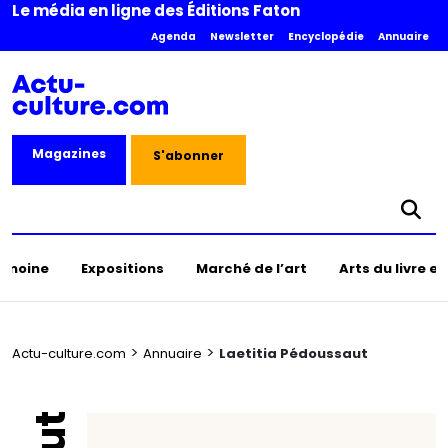
Le média en ligne des Éditions Faton
Agenda
Newsletter
Encyclopédie
Annuaire
Magazines
S'abonner
rimoine
Expositions
Marché de l’art
Arts du livre e
>
>
Actu-culture.com
Annuaire
Laetitia Pédoussaut