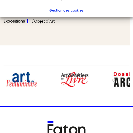
Tirer l’aiguille : Pont‑Aven honore les Nabis au
Gestion des cookies
féminin
Expositions
L'Objet d'Art