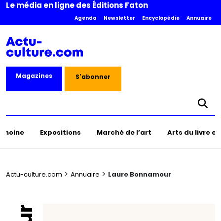
Le média en ligne des Éditions Faton
Agenda
Newsletter
Encyclopédie
Annuaire
Magazines
S'abonner
rimoine
Expositions
Marché de l’art
Arts du livre e
>
>
Actu-culture.com
Annuaire
Laure Bonnamour