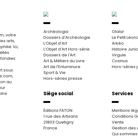
Archéologia
Olalar
m, votre
Dossiers d’Archéologie
Le Petit Léon
es arts,
L’Objet d’Art
Arkéo
hilie. Ici,
L’Objet d’Art Hors-série
Histoire Juni
lités
Dossiers de l’Art
Virgule
ofondies
Art & Métiers du Livre
Cosinus
Art de l’Enluminure
Hors-séries 
rt sous
Sport & Vie
re.com,
Hors-séries presse
aton au
our
Siège social
Services
otre
Éditions FATON
Mentions lég
1 rue des Artisans
Conditions G
21803 Quetigny
Vente
France
Gestion des 
Qui sommes