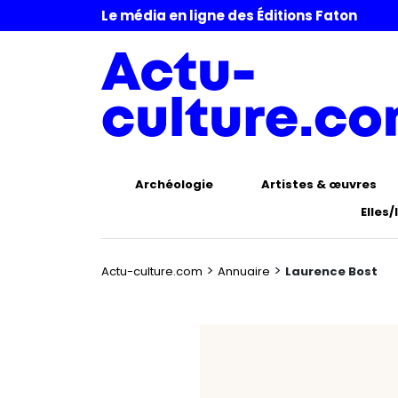
Le média en ligne des Éditions Faton
Archéologie
Artistes & œuvres
Elles/
>
>
Actu-culture.com
Annuaire
Laurence Bost