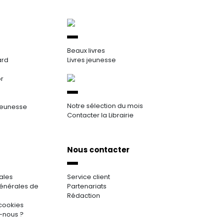
Beaux livres
ard
Livres jeunesse
or
Notre sélection du mois
jeunesse
Contacter la Librairie
Nous contacter
ales
Service client
énérales de
Partenariats
Rédaction
cookies
-nous ?