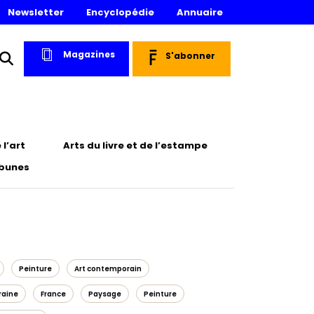
Newsletter
Encyclopédie
Annuaire
Magazines
S'abonner
l’art
Arts du livre et de l’estampe
ibunes
Peinture
Art contemporain
raine
France
Paysage
Peinture