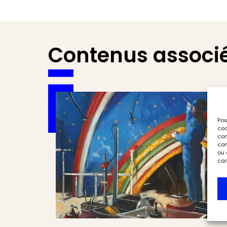
Contenus associ
Pou
coo
con
com
ou 
car