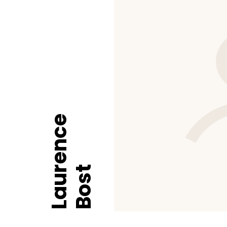
Laurence
Bost