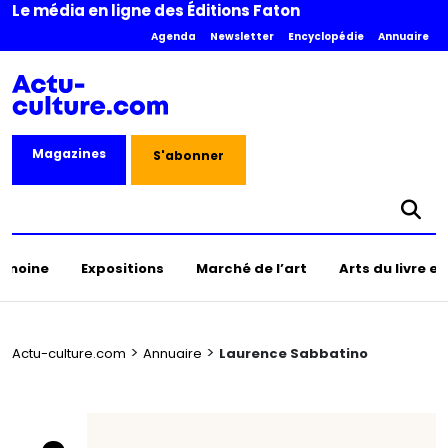
Le média en ligne des Éditions Faton
Agenda
Newsletter
Encyclopédie
Annuaire
Magazines
S'abonner
rimoine
Expositions
Marché de l’art
Arts du livre e
>
>
Actu-culture.com
Annuaire
Laurence Sabbatino