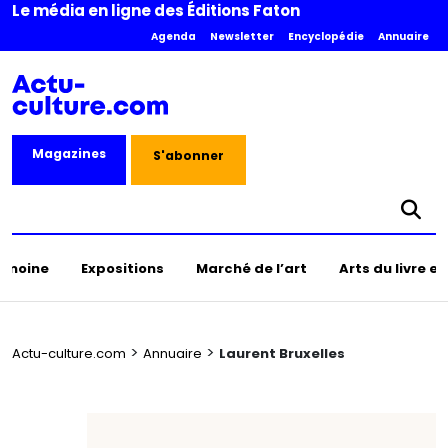
Le média en ligne des Éditions Faton
Agenda
Newsletter
Encyclopédie
Annuaire
Magazines
S'abonner
rimoine
Expositions
Marché de l’art
Arts du livre e
>
>
Actu-culture.com
Annuaire
Laurent Bruxelles