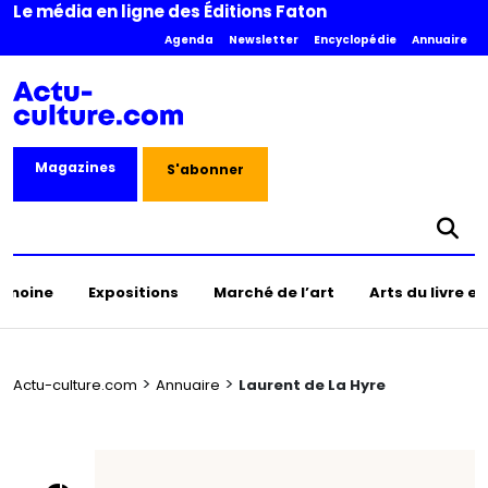
Le média en ligne des Éditions Faton
Agenda
Newsletter
Encyclopédie
Annuaire
Magazines
S'abonner
rimoine
Expositions
Marché de l’art
Arts du livre e
>
>
Actu-culture.com
Annuaire
Laurent de La Hyre