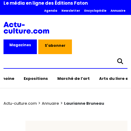
Le média en ligne des Éditions Faton
Agenda
Newsletter
Encyclopédie
Annuaire
Magazines
S'abonner
rimoine
Expositions
Marché de l’art
Arts du livre e
>
>
Actu-culture.com
Annuaire
Laurianne Bruneau