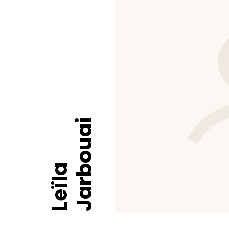
Jarbouai
Leïla