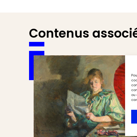
Contenus associ
Pou
coo
con
com
ou 
car