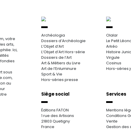
Archéologia
Olalar
m, votre
Dossiers d’Archéologie
Le Petit Léon
es arts,
L’Objet d’Art
Arkéo
hilie. Ici,
L’Objet d’Art Hors-série
Histoire Juni
lités
Dossiers de l’Art
Virgule
ofondies
Art & Métiers du Livre
Cosinus
Art de l’Enluminure
Hors-séries 
rt sous
Sport & Vie
re.com,
Hors-séries presse
aton au
our
Siège social
Services
otre
Éditions FATON
Mentions lég
1 rue des Artisans
Conditions G
21803 Quetigny
Vente
France
Gestion des 