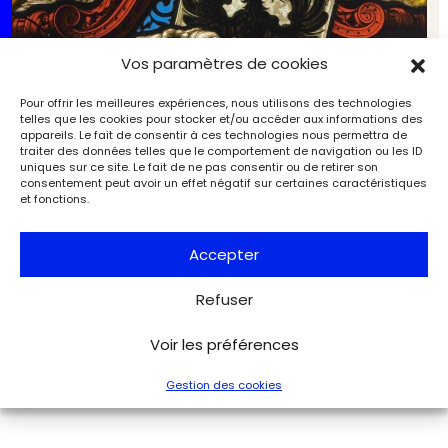
Vos paramètres de cookies
Pour offrir les meilleures expériences, nous utilisons des technologies
telles que les cookies pour stocker et/ou accéder aux informations des
appareils. Le fait de consentir à ces technologies nous permettra de
traiter des données telles que le comportement de navigation ou les ID
uniques sur ce site. Le fait de ne pas consentir ou de retirer son
consentement peut avoir un effet négatif sur certaines caractéristiques
et fonctions.
Accepter
Refuser
Nos itinéraires de l’été 2025 (4/17). Les arts du feu
Expositions
L'Objet d'Art
Voir les préférences
Gestion des cookies