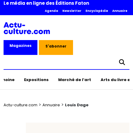
Le média en ligne des Éditions Faton
Agenda
Newsletter
Encyclopédie
Annuaire
Magazines
S'abonner
rimoine
Expositions
Marché de l’art
Arts du livre e
>
>
Actu-culture.com
Annuaire
Louis Dage