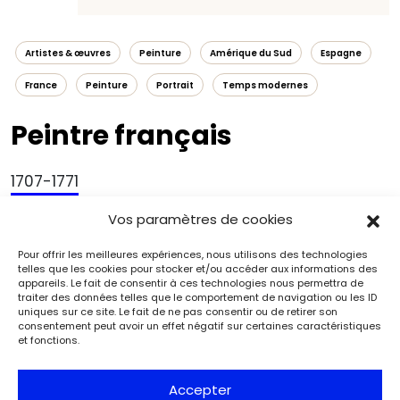
Artistes & œuvres
Peinture
Amérique du Sud
Espagne
France
Peinture
Portrait
Temps modernes
Peintre français
1707-1771
–
1725
Reçu à l’Académie royale de peinture et de sculpture
Vos paramètres de cookies
– de 1736 à 1753
Peintre officiel de la cour de
Pour offrir les meilleures expériences, nous utilisons des technologies
Philippe V d’Espagne
telles que les cookies pour stocker et/ou accéder aux informations des
appareils. Le fait de consentir à ces technologies nous permettra de
traiter des données telles que le comportement de navigation ou les ID
uniques sur ce site. Le fait de ne pas consentir ou de retirer son
consentement peut avoir un effet négatif sur certaines caractéristiques
et fonctions.
Accepter