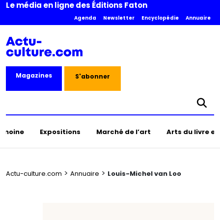
Le média en ligne des Éditions Faton
Agenda
Newsletter
Encyclopédie
Annuaire
Magazines
S'abonner
rimoine
Expositions
Marché de l’art
Arts du livre e
>
>
Actu-culture.com
Annuaire
Louis-Michel van Loo