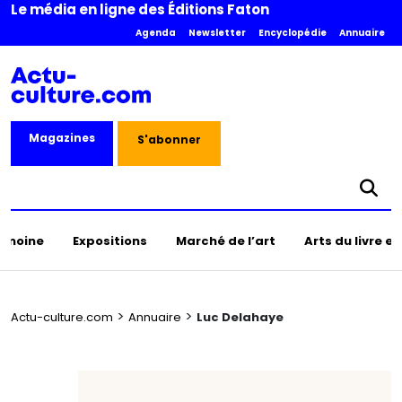
Le média en ligne des Éditions Faton
Agenda
Newsletter
Encyclopédie
Annuaire
Magazines
S'abonner
rimoine
Expositions
Marché de l’art
Arts du livre e
>
>
Actu-culture.com
Annuaire
Luc Delahaye