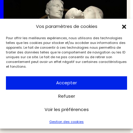
Vos paramètres de cookies
Pour offrir les meilleures expériences, nous utilisons des technologies
telles que les cookies pour stocker et/ou accéder aux informations des
appareils. Le fait de consentir à ces technologies nous permettra de
traiter des données telles que le comportement de navigation ou les ID
uniques sur ce site. Le fait de ne pas consentir ou de retirer son
consentement peut avoir un effet négatif sur certaines caractéristiques
et fonctions.
Accepter
Marbre miraculé, aquarium Art déco, lit pour
Refuser
pharaon moderne : nos coups de cœur à la BRAFA
2025
Voir les préférences
Marché de l'art
Exclu web Art
Gestion des cookies