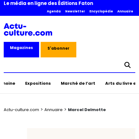
Le média en ligne des Éditions Faton
Agenda
Newsletter
Encyclopédie
Annuaire
Magazines
S'abonner
rimoine
Expositions
Marché de l’art
Arts du livre e
>
>
Actu-culture.com
Annuaire
Marcel Delmotte