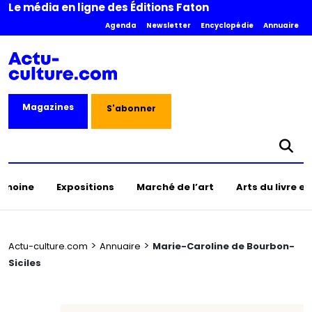
Le média en ligne des Éditions Faton
Agenda
Newsletter
Encyclopédie
Annuaire
Magazines
S'abonner
rimoine
Expositions
Marché de l’art
Arts du livre e
>
>
Actu-culture.com
Annuaire
Marie-Caroline de Bourbon-
Siciles