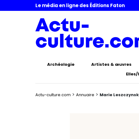
Le média en ligne des Éditions Faton
Archéologie
Artistes & œuvres
Elles/
>
>
Actu-culture.com
Annuaire
Marie Leszczyns