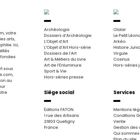
Archéologia
Olalar
m, votre
Dossiers d’Archéologie
Le Petit Léon
es arts,
L’Objet d’Art
Arkéo
hilie. Ici,
L’Objet d’Art Hors-série
Histoire Juni
lités
Dossiers de l’Art
Virgule
ofondies
Art & Métiers du Livre
Cosinus
Art de l’Enluminure
Hors-séries 
rt sous
Sport & Vie
re.com,
Hors-séries presse
aton au
our
Siège social
Services
otre
Éditions FATON
Mentions lég
1 rue des Artisans
Conditions G
21803 Quetigny
Vente
France
Gestion des 
Qui sommes
Plan du site