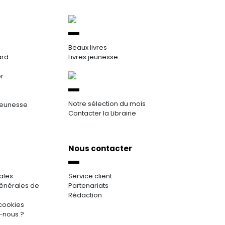
Beaux livres
ard
Livres jeunesse
or
Notre sélection du mois
jeunesse
Contacter la Librairie
Nous contacter
ales
Service client
énérales de
Partenariats
Rédaction
cookies
-nous ?