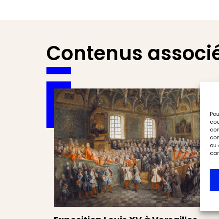
Contenus associ
Pou
coo
con
com
ou 
car