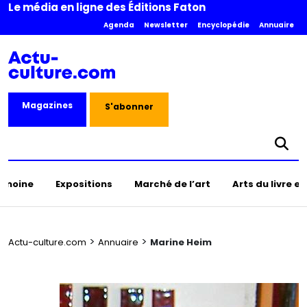
Le média en ligne des Éditions Faton
Agenda
Newsletter
Encyclopédie
Annuaire
Magazines
S'abonner
rimoine
Expositions
Marché de l’art
Arts du livre e
>
>
Actu-culture.com
Annuaire
Marine Heim