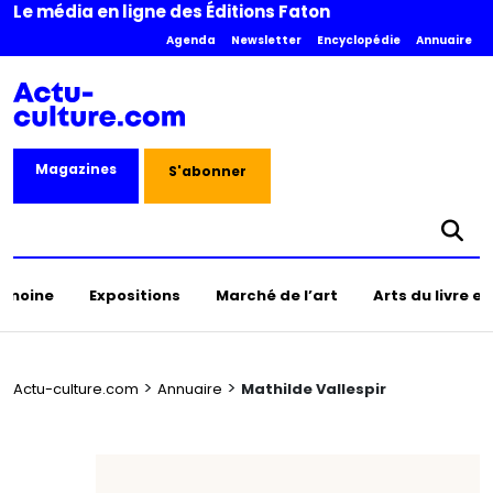
Le média en ligne des Éditions Faton
Agenda
Newsletter
Encyclopédie
Annuaire
Magazines
S'abonner
rimoine
Expositions
Marché de l’art
Arts du livre e
>
>
Actu-culture.com
Annuaire
Mathilde Vallespir