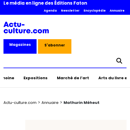
Le média en ligne des Éditions Faton
Agenda
Newsletter
Encyclopédie
Annuaire
Magazines
S'abonner
rimoine
Expositions
Marché de l’art
Arts du livre e
>
>
Actu-culture.com
Annuaire
Mathurin Méheut