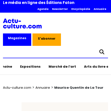
Le média en ligne des Éditions Faton
Agenda
Newsletter
Encyclopédie
Annuaire
Magazines
S'abonner
rimoine
Expositions
Marché de l’art
Arts du livre e
>
>
Actu-culture.com
Annuaire
Maurice Quentin de La Tour