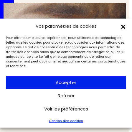
Vos paramètres de cookies
Pour offrir les meilleures expériences, nous utilisons des technologies
telles que les cookies pour stocker et/ou accéder aux informations des
appareils. Le fait de consentir à ces technologies nous permettra de
traiter des données telles que le comportement de navigation ou les ID
uniques sur ce site. Le fait de ne pas consentir ou de retirer son
consentement peut avoir un effet négatif sur certaines caractéristiques
et fonctions.
Accepter
Refuser
Le livre de la semaine : « De la poudre aux yeux »,
Maurice Quentin de La Tour, pastelliste de génie
Voir les préférences
Musées & Patrimoine
Dossiers de l'Art
Gestion des cookies