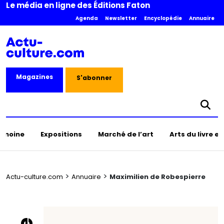
Le média en ligne des Éditions Faton
Agenda
Newsletter
Encyclopédie
Annuaire
Magazines
S'abonner
rimoine
Expositions
Marché de l’art
Arts du livre e
>
>
Actu-culture.com
Annuaire
Maximilien de Robespierre