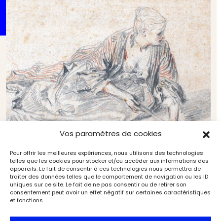
Vos paramètres de cookies
Pour offrir les meilleures expériences, nous utilisons des technologies
Antoine Watteau, peintre poète (5/9). Watteau à
telles que les cookies pour stocker et/ou accéder aux informations des
Chantilly. Histoire d’une collection
appareils. Le fait de consentir à ces technologies nous permettra de
Expositions
Dossiers de l'Art
traiter des données telles que le comportement de navigation ou les ID
uniques sur ce site. Le fait de ne pas consentir ou de retirer son
consentement peut avoir un effet négatif sur certaines caractéristiques
et fonctions.