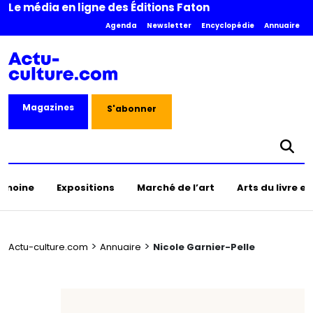
Le média en ligne des Éditions Faton
Agenda
Newsletter
Encyclopédie
Annuaire
Magazines
S'abonner
rimoine
Expositions
Marché de l’art
Arts du livre e
>
>
Actu-culture.com
Annuaire
Nicole Garnier-Pelle