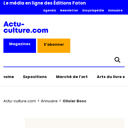
Le média en ligne des Éditions Faton
Agenda
Newsletter
Encyclopédie
Annuaire
Magazines
S'abonner
rimoine
Expositions
Marché de l’art
Arts du livre e
>
>
Actu-culture.com
Annuaire
Olivier Bosc