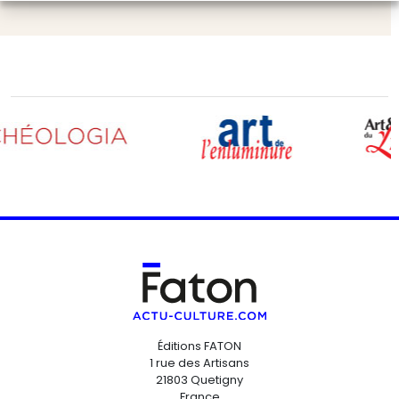
Éditions FATON
1 rue des Artisans
21803 Quetigny
France