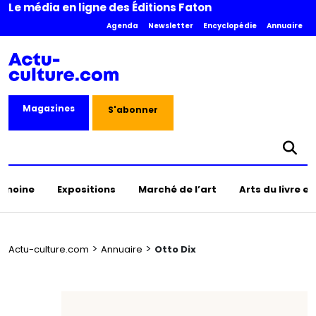
Le média en ligne des Éditions Faton
Agenda
Newsletter
Encyclopédie
Annuaire
Magazines
S'abonner
rimoine
Expositions
Marché de l’art
Arts du livre e
>
>
Actu-culture.com
Annuaire
Otto Dix