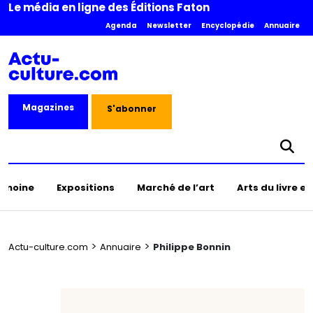
Le média en ligne des Éditions Faton
Agenda
Newsletter
Encyclopédie
Annuaire
Magazines
S'abonner
rimoine
Expositions
Marché de l’art
Arts du livre e
>
>
Actu-culture.com
Annuaire
Philippe Bonnin