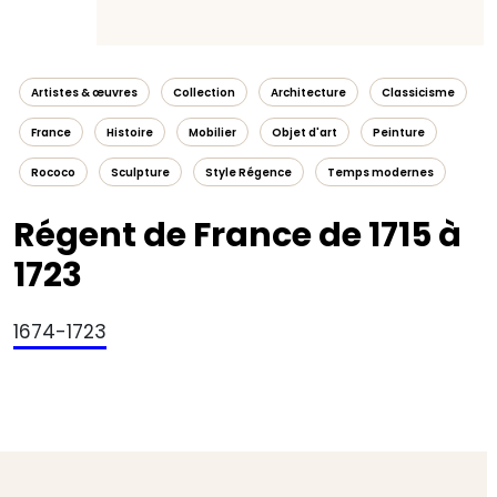
Artistes & œuvres
Collection
Architecture
Classicisme
France
Histoire
Mobilier
Objet d'art
Peinture
Rococo
Sculpture
Style Régence
Temps modernes
Régent de France de 1715 à
1723
1674-1723