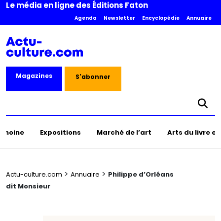
Le média en ligne des Éditions Faton
Agenda
Newsletter
Encyclopédie
Annuaire
Magazines
S'abonner
rimoine
Expositions
Marché de l’art
Arts du livre e
>
>
Actu-culture.com
Annuaire
Philippe d’Orléans
dit Monsieur