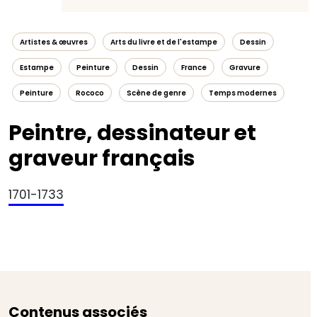
Artistes & œuvres
Arts du livre et de l'estampe
Dessin
Estampe
Peinture
Dessin
France
Gravure
Peinture
Rococo
Scène de genre
Temps modernes
Peintre, dessinateur et
graveur français
1701-1733
Contenus associés