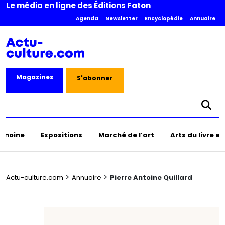
Le média en ligne des Éditions Faton
Agenda
Newsletter
Encyclopédie
Annuaire
Magazines
S'abonner
rimoine
Expositions
Marché de l’art
Arts du livre e
>
>
Actu-culture.com
Annuaire
Pierre Antoine Quillard