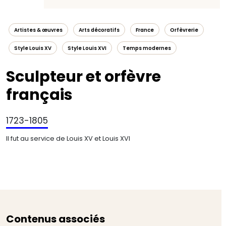
Artistes & œuvres
Arts décoratifs
France
Orfèvrerie
Style Louis XV
Style Louis XVI
Temps modernes
Sculpteur et orfèvre
français
1723-1805
Il fut au service de Louis XV et Louis XVI
Contenus associés