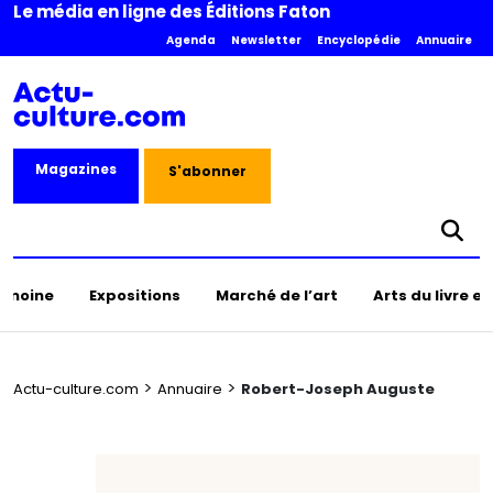
Le média en ligne des Éditions Faton
Agenda
Newsletter
Encyclopédie
Annuaire
Magazines
S'abonner
rimoine
Expositions
Marché de l’art
Arts du livre e
>
>
Actu-culture.com
Annuaire
Robert-Joseph Auguste