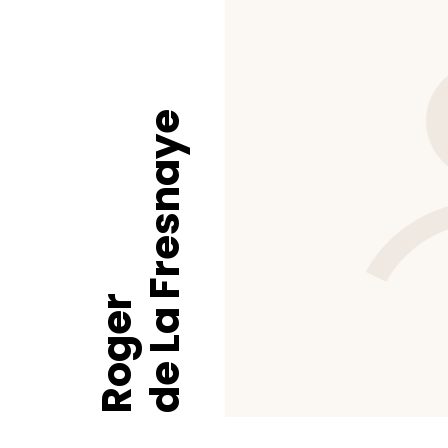
de La Fresnaye
Roger