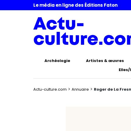
Le média en ligne des Éditions Faton
Archéologie
Artistes & œuvres
Elles/
>
>
Actu-culture.com
Annuaire
Roger de La Fres