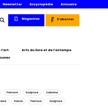
Newsletter
Encyclopédie
Annuaire
Magazines
S'abonner
l’art
Arts du livre et de l’estampe
ibunes
Peinture
Sculpture
Cubisme
raine
France
Peinture
Sculpture