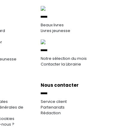
Beaux livres
ard
Livres jeunesse
or
Notre sélection du mois
jeunesse
Contacter la Librairie
Nous contacter
ales
Service client
énérales de
Partenariats
Rédaction
cookies
-nous ?