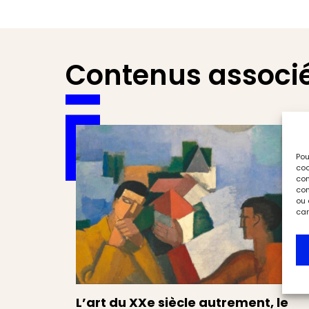
Contenus associ
Pou
coo
con
com
ou 
car
L’art du XXe siècle autrement, le