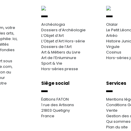
Archéologia
Olalar
m, votre
Dossiers d’Archéologie
Le Petit Léon
es arts,
L’Objet d’Art
Arkéo
hilie. Ici,
L’Objet d’Art Hors-série
Histoire Juni
lités
Dossiers de l’Art
Virgule
ofondies
Art & Métiers du Livre
Cosinus
Art de l’Enluminure
Hors-séries 
rt sous
Sport & Vie
re.com,
Hors-séries presse
aton au
our
Siège social
Services
otre
Éditions FATON
Mentions lég
1 rue des Artisans
Conditions G
21803 Quetigny
Vente
France
Gestion des 
Qui sommes
Plan du site