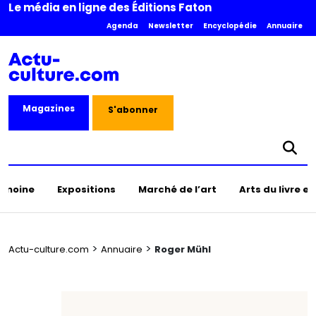
Le média en ligne des Éditions Faton
Agenda
Newsletter
Encyclopédie
Annuaire
Magazines
S'abonner
rimoine
Expositions
Marché de l’art
Arts du livre e
>
>
Actu-culture.com
Annuaire
Roger Mühl