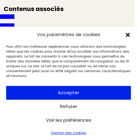
Contenus associés
Vos paramètres de cookies
Pour offrir les meilleures expériences, nous utilisons des technologies
telles que les cookies pour stocker et/ou accéder aux informations des
appareils. Le fait de consentir à ces technologies nous permettra de
traiter des données telles que le comportement de navigation ou les ID
uniques sur ce site. Le fait de ne pas consentir ou de retirer son
consentement peut avoir un effet négatif sur certaines caractéristiques
et fonctions.
Accepter
Refuser
Adjugé ! Le meilleur de l’art moderne – Avril/mai
Voir les préférences
2025
Marché de l'art
L'Objet d'Art
Gestion des cookies