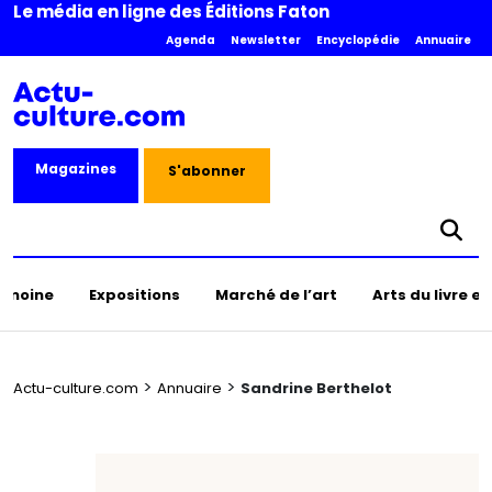
Le média en ligne des Éditions Faton
Agenda
Newsletter
Encyclopédie
Annuaire
Magazines
S'abonner
rimoine
Expositions
Marché de l’art
Arts du livre e
>
>
Actu-culture.com
Annuaire
Sandrine Berthelot