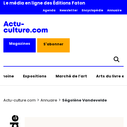
Le média en ligne des Éditions Faton
Agenda
Newsletter
Encyclopédie
Annuaire
Magazines
S'abonner
rimoine
Expositions
Marché de l’art
Arts du livre e
>
>
Actu-culture.com
Annuaire
Ségolène Vandevelde