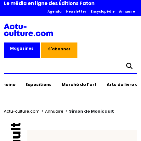
Le média en ligne des Éditions Faton
Agenda
Newsletter
Encyclopédie
Annuaire
Magazines
S'abonner
rimoine
Expositions
Marché de l’art
Arts du livre e
>
>
Actu-culture.com
Annuaire
Simon de Monicault