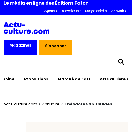
Le média en ligne des Éditions Faton
Agenda
Newsletter
Encyclopédie
Annuaire
Magazines
S'abonner
rimoine
Expositions
Marché de l’art
Arts du livre e
>
>
Actu-culture.com
Annuaire
Théodore van Thulden