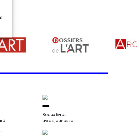
es
Beaux livres
ard
Livres jeunesse
or