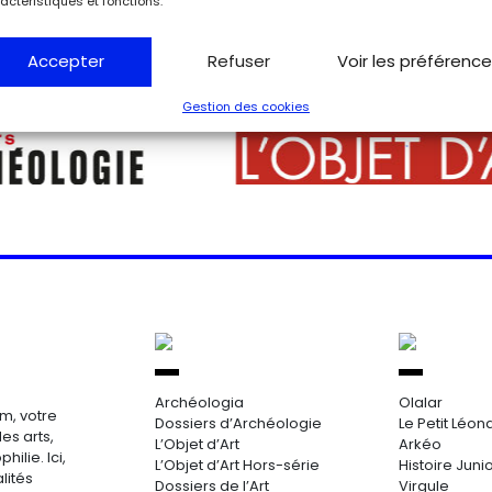
actéristiques et fonctions.
Accepter
Refuser
Voir les préférenc
Gestion des cookies
Archéologia
Olalar
m, votre
Dossiers d’Archéologie
Le Petit Léon
es arts,
L’Objet d’Art
Arkéo
hilie. Ici,
L’Objet d’Art Hors-série
Histoire Juni
lités
Dossiers de l’Art
Virgule