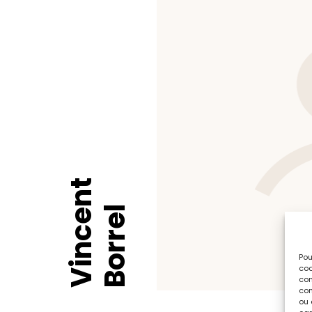
Vincent
Borrel
Pou
coo
con
com
ou 