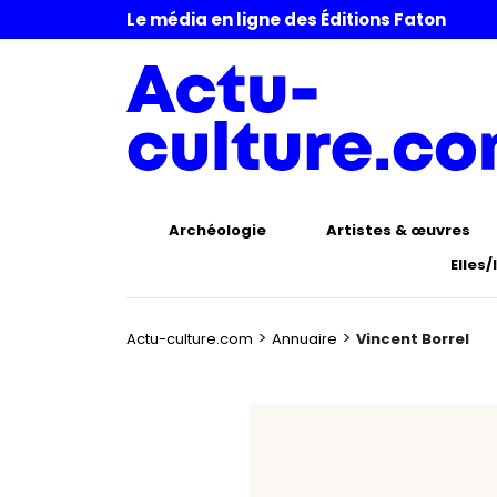
Le média en ligne des Éditions Faton
Archéologie
Artistes & œuvres
Elles/
>
>
Actu-culture.com
Annuaire
Vincent Borrel