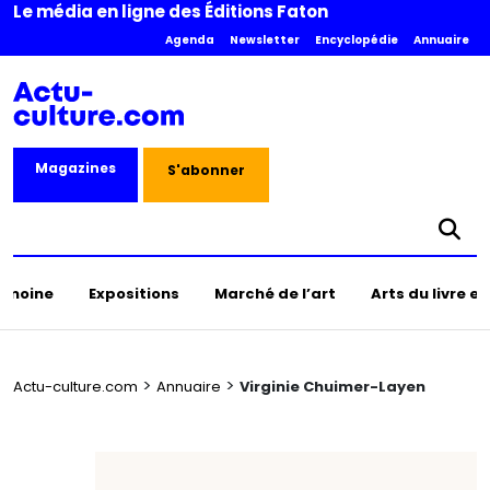
Le média en ligne des Éditions Faton
Agenda
Newsletter
Encyclopédie
Annuaire
Magazines
S'abonner
rimoine
Expositions
Marché de l’art
Arts du livre e
>
>
Actu-culture.com
Annuaire
Virginie Chuimer-Layen