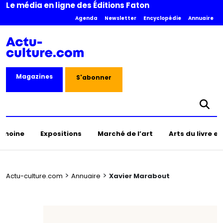
Le média en ligne des Éditions Faton
Agenda
Newsletter
Encyclopédie
Annuaire
Magazines
S'abonner
rimoine
Expositions
Marché de l’art
Arts du livre e
>
>
Actu-culture.com
Annuaire
Xavier Marabout