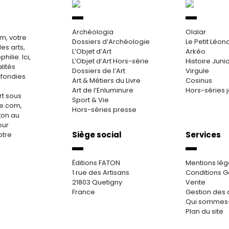
Archéologia
Olalar
m, votre
Dossiers d’Archéologie
Le Petit Léon
es arts,
L’Objet d’Art
Arkéo
hilie. Ici,
L’Objet d’Art Hors-série
Histoire Juni
lités
Dossiers de l’Art
Virgule
ofondies
Art & Métiers du Livre
Cosinus
Art de l’Enluminure
Hors-séries 
rt sous
Sport & Vie
re.com,
Hors-séries presse
aton au
our
Siège social
Services
otre
Éditions FATON
Mentions lég
1 rue des Artisans
Conditions G
21803 Quetigny
Vente
France
Gestion des 
Qui sommes
Plan du site