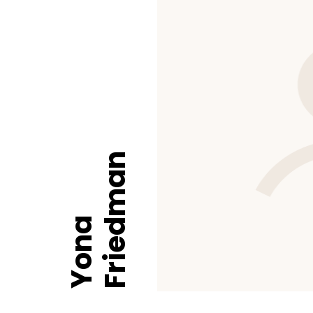
Friedman
Yona