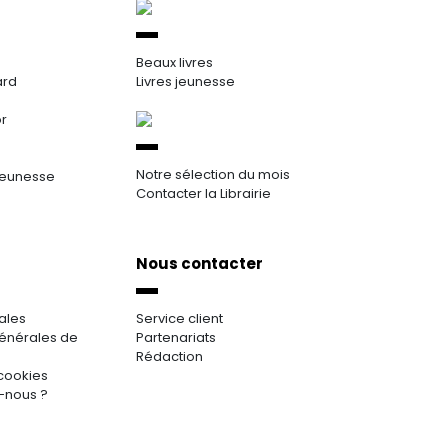
Beaux livres
ard
Livres jeunesse
or
Notre sélection du mois
jeunesse
Contacter la Librairie
Nous contacter
ales
Service client
énérales de
Partenariats
Rédaction
cookies
-nous ?