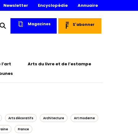
Newsletter
Encyclopédie
Annuaire
Magazines
S'abonner
l’art
Arts du livre et de l’estampe
ibunes
Arts décoratifs
Architecture
Art moderne
raine
France