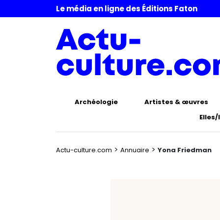
Le média en ligne des Éditions Faton
Archéologie
Artistes & œuvres
Elles/
>
>
Actu-culture.com
Annuaire
Yona Friedman