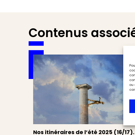
Contenus associ
Pou
coo
con
com
ou 
car
Nos itinéraires de l’été 2025 (16/17).