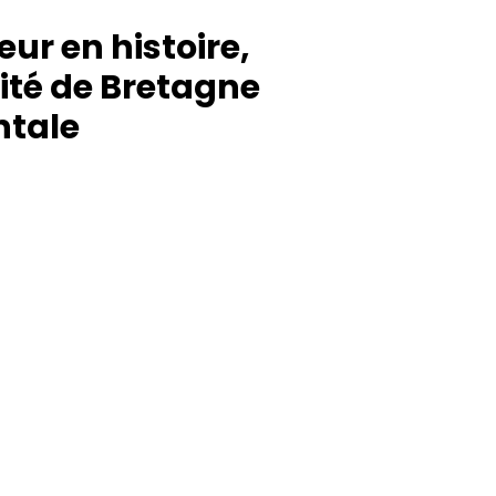
ur en histoire,
ité de Bretagne
ntale