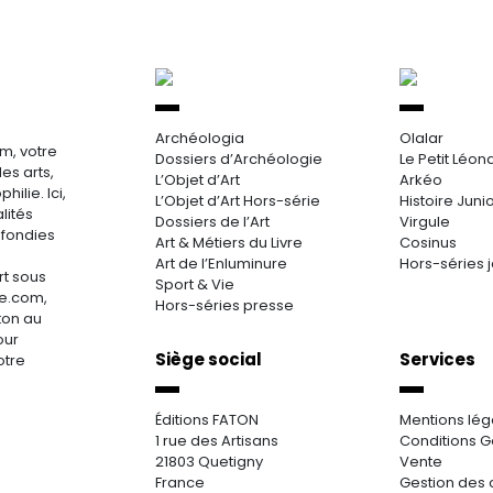
Archéologia
Olalar
m, votre
Dossiers d’Archéologie
Le Petit Léon
es arts,
L’Objet d’Art
Arkéo
hilie. Ici,
L’Objet d’Art Hors-série
Histoire Juni
lités
Dossiers de l’Art
Virgule
ofondies
Art & Métiers du Livre
Cosinus
Art de l’Enluminure
Hors-séries 
rt sous
Sport & Vie
re.com,
Hors-séries presse
aton au
our
Siège social
Services
otre
Éditions FATON
Mentions lég
1 rue des Artisans
Conditions G
21803 Quetigny
Vente
France
Gestion des 