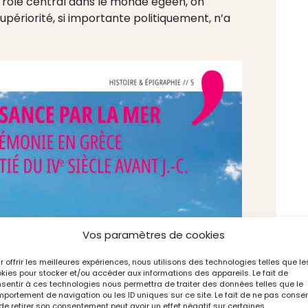
un rôle central dans le monde égéen, on
périorité, si importante politiquement, n’a
Vos paramètres de cookies
r offrir les meilleures expériences, nous utilisons des technologies telles que le
kies pour stocker et/ou accéder aux informations des appareils. Le fait de
sentir à ces technologies nous permettra de traiter des données telles que le
portement de navigation ou les ID uniques sur ce site. Le fait de ne pas consen
de retirer son consentement peut avoir un effet négatif sur certaines