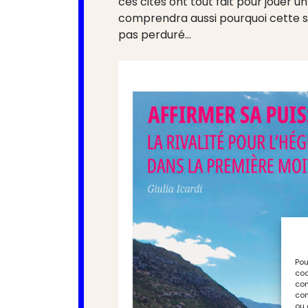
ces cités ont tout fait pour jouer 
comprendra aussi pourquoi cette su
pas perduré…
Pou
coo
con
com
ou 