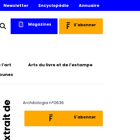
Newsletter
Encyclopédie
Annuaire
Magazines
S'abonner
l’art
Arts du livre et de l’estampe
ibunes
Extrait de
Archéologia n°0636
S'abonner