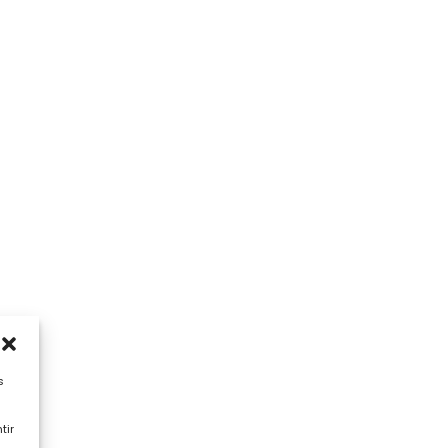
s
tir