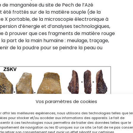
e de manganèse du site de Pech de l’Azé
t été frottés sur de la matière souple (de la
ce X portable, de la microscopie électronique à
persion d’énergie et d’analyses technologiques,
nue à prouver que ces fragments de matière rouge
 la part de la main humaine : meulage, traçage,
tenir de la poudre pour se peindre la peau ou
Vos paramètres de cookies
r offrir les meilleures expériences, nous utilisons des technologies telles que le
kies pour stocker et/ou accéder aux informations des appareils. Le fait de
sentir à ces technologies nous permettra de traiter des données telles que le
portement de navigation ou les ID uniques sur ce site. Le fait de ne pas consen
de retirer son consentement peut avoir un effet négatif sur certaines