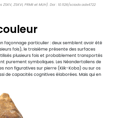
 ZSKV, ZSKVI, PRMII et MUH). Doi : 10.1126/sciadv.adx4722
couleur
un façonnage particulier : deux semblent avoir été
ieurs fois), le troisième présente des surfaces
utilisés plusieurs fois et probablement transportés
urent purement symboliques. Les Néandertaliens de
es non figuratives sur pierre (Kiik-Koba) ou sur os
ssi de capacités cognitives élaborées. Mais qui en