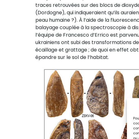
traces retrouvées sur des blocs de dioxyd
(Dordogne), qui indiqueraient qu’ils auraien
peau humaine ?). À l’aide de la fluorescen
balayage couplée à la spectroscopie à dis
l’équipe de Francesco d’Errico est parve
ukrainiens ont subi des transformations de
écaillage et grattage ; de quoi en effet ob
épandre sur le sol de l’habitat.
Pou
coo
con
com
ou 