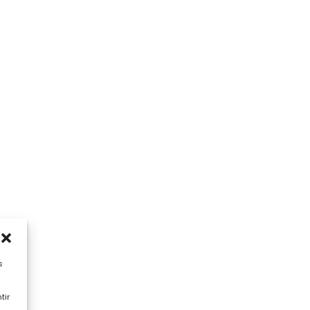
s
tir