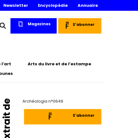
Newsletter
Encyclopédie
Annuaire
Magazines
S'abonner
l’art
Arts du livre et de l’estampe
ibunes
Extrait de
Archéologia n°0649
S'abonner