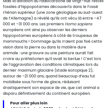
Mais la datation au radiocarbone de vingt-huit restes
fossiles d’hippopotames découverts dans le Fossé
rhénan supérieur (une zone géologique au sud-ouest
de l’Allemagne) a révélé qu’ils ont vécu là entre –47
000 et –31 000 ans. Les premiers
Homo sapiens
européens ont ainsi pu observer les derniers
hippopotames européens à côté de troupeaux de
mammouths ! Dommage qu’ils n’aient pas fixé cette
vision dans la pierre ou dans la matière dure
animale : une gravure ou une peinture aurait fait
croire au préhistorien qu’il avait la berlue ! C’est lors
de l’aggravation des conditions climatiques lors du
dernier maximum glaciaire (stade isotopique 2),
autour de –21 000 ans, quand beaucoup d’eau fut
mobilisée sous forme de glace, réduisant
drastiquement son espace de vie, que cet animal a
disparu définitivement du continent européen.
Pour aller plus loin