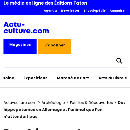
Le média en ligne des Éditions Faton
Agenda
Newsletter
Encyclopédie
Annuaire
Magazines
S'abonner
rimoine
Expositions
Marché de l’art
Arts du livre e
>
>
>
Actu-culture.com
Archéologie
Fouilles & Découvertes
Des
hippopotames en Allemagne : l’animal que l’on
n’attendait pas